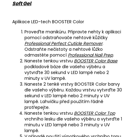
Soft Gel
.
Aplikace LED-tech BOOSTER Color
Proveďte manikúru. Připravte nehty k aplikaci
pomocí odstraňovače nehtové kůžičky
Professional Perfect Cuticle Remover
.
Odstraňte nečistoty a nehtové lůžko
odmastěte pomocí
Professional Nail Prep
.
Naneste tenkou vrstvu
BOOSTER Color Base
podkladové báze dle vašeho výběru a
vytvrďte 30 sekund v LED lampě nebo 2
minuty v UV lampě.
Naneste 2 tenké vrstvy BOOSTER Color barvy
dle vašeho výběru. Každou vrstvu vytvrďte 30
sekund v LED lampě nebo 2 minuty v UV
lampě. Lahvičku před použitím řádně
protřepejte.
Naneste tenkou vrstvu
BOOSTER Color Top
vrchního lesku dle vašeho výběru a vytvrďte 1
minutu v LED lampě nebo 3 minuty v UV
lampě.
V případě použití výpotkového vrchního topu,