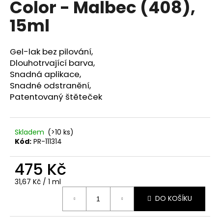
Color - Malbec (408),
a
15ml
j
í
t
Gel-lak bez pilování,
?
Dlouhotrvající barva,
Snadná aplikace,
Snadné odstranění,
Patentovaný štěteček
HLEDAT
Skladem
(>10 ks)
Kód:
PR-111314
D
475 Kč
o
p
Měrná
31,67 Kč / 1 ml
o
cena:
r
DO KOŠÍKU
u