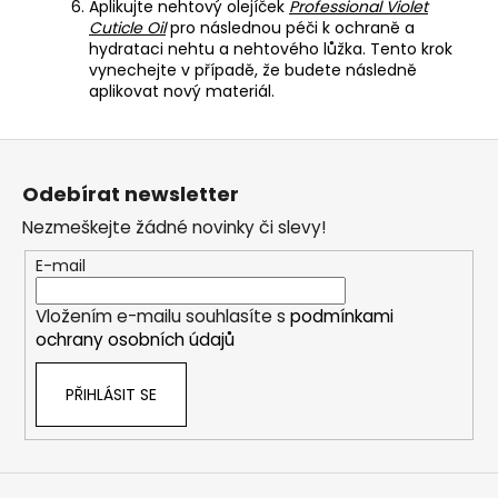
Aplikujte nehtový olejíček
Professional Violet
Cuticle Oil
pro následnou péči k ochraně a
hydrataci nehtu a nehtového lůžka. Tento krok
vynechejte v případě, že budete následně
aplikovat nový materiál.
Z
á
Odebírat newsletter
p
Nezmeškejte žádné novinky či slevy!
a
t
E-mail
í
Vložením e-mailu souhlasíte s
podmínkami
ochrany osobních údajů
PŘIHLÁSIT SE