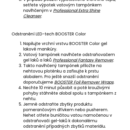
setřete výpotek vatovým tampónkem
navlhčeným v
Professional Extra Shine
Cleanser
.
Odstranění LED-tech BOOSTER Color
Napilujte vrchní vrstvu BOOSTER Color gel
lakové manikúry.
Vatový tampónek navlhčete odstraňovačem
gel laků a laků
Professional Fantasy Remover
.
Takto navlhčený tampónek přiložte na
nehtovou ploténku a zafixujte k prstu
alobalem. Pro ještě snazší odstranění
doporučujeme
BOOSTER Foil Remover Wraps
.
Nechte 10 minut působit a poté krouživými
pohyby stáhněte alobal spolu s tampónkem z
nehtu.
Jemně odstraňte zbytky produktu
pomerančovým dřívkem nebo pusherem.
Nehet otřete buničitou vatou namočenou v
odstraňovači gel-laků k dokonalému
odstranění případných zbytků materiálu.