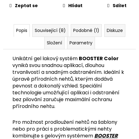
č
Zeptat se
Hlídat
Sdílet
u
j
e
m
Popis
Související (8)
Podobné (1)
Diskuze
e
Složení
Parametry
Unikátní gel lakový systém
BOOSTER Color
vyniká svou snadnou aplikací, dlouhou
trvanlivostí a snadným odstraněním. Ideální k
úpravě přírodních nehtů, kterým dodává
pevnost a dokonalý vzhled. Speciální
technologie umožňující aplikaci i odstranění
bez pilování zaručuje maximální ochranu
přírodního nehtu.
Pro možnost prodloužení nehtů na šablony
nebo pro práci s problematickými nehty
kombinujte s gelovým systémem
BOOSTER