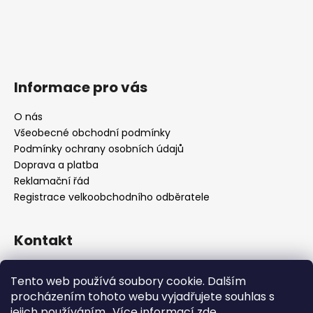
Informace pro vás
O nás
Všeobecné obchodní podmínky
Podmínky ochrany osobních údajů
Doprava a platba
Reklamační řád
Registrace velkoobchodního odběratele
Kontakt
info
@
platinumnailstechnology.com
Tento web používá soubory cookie. Dalším
+420222744000
procházením tohoto webu vyjadřujete souhlas s
jejich používáním.. Více informací
zde
.