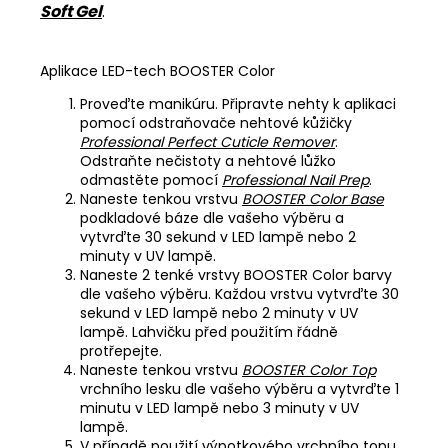
Soft Gel
.
Aplikace LED-tech BOOSTER Color
Proveďte manikúru. Připravte nehty k aplikaci
pomocí odstraňovače nehtové kůžičky
Professional Perfect Cuticle Remover
.
Odstraňte nečistoty a nehtové lůžko
odmastěte pomocí
Professional Nail Prep
.
Naneste tenkou vrstvu
BOOSTER Color Base
podkladové báze dle vašeho výběru a
vytvrďte 30 sekund v LED lampě nebo 2
minuty v UV lampě.
Naneste 2 tenké vrstvy BOOSTER Color barvy
dle vašeho výběru. Každou vrstvu vytvrďte 30
sekund v LED lampě nebo 2 minuty v UV
lampě. Lahvičku před použitím řádně
protřepejte.
Naneste tenkou vrstvu
BOOSTER Color Top
vrchního lesku dle vašeho výběru a vytvrďte 1
minutu v LED lampě nebo 3 minuty v UV
lampě.
V případě použití výpotkového vrchního topu,