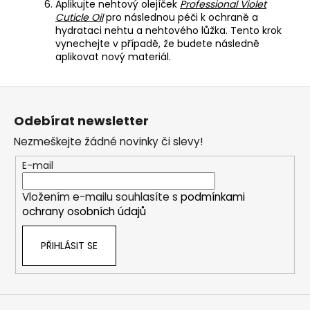
Aplikujte nehtový olejíček
Professional Violet
Cuticle Oil
pro následnou péči k ochraně a
hydrataci nehtu a nehtového lůžka. Tento krok
vynechejte v případě, že budete následně
aplikovat nový materiál.
Z
á
Odebírat newsletter
p
Nezmeškejte žádné novinky či slevy!
a
t
E-mail
í
Vložením e-mailu souhlasíte s
podmínkami
ochrany osobních údajů
PŘIHLÁSIT SE