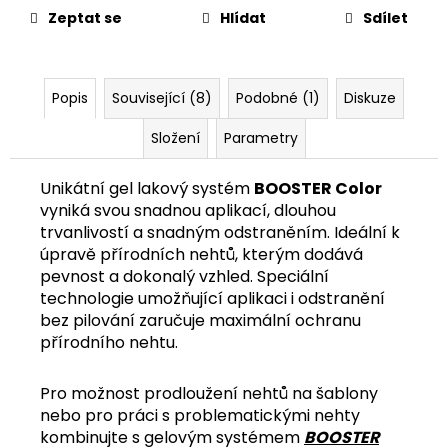
č
Zeptat se
Hlídat
Sdílet
u
j
e
m
Popis
Související (8)
Podobné (1)
Diskuze
e
Složení
Parametry
Unikátní gel lakový systém
BOOSTER Color
vyniká svou snadnou aplikací, dlouhou
trvanlivostí a snadným odstraněním. Ideální k
úpravě přírodních nehtů, kterým dodává
pevnost a dokonalý vzhled. Speciální
technologie umožňující aplikaci i odstranění
bez pilování zaručuje maximální ochranu
přírodního nehtu.
Pro možnost prodloužení nehtů na šablony
nebo pro práci s problematickými nehty
kombinujte s gelovým systémem
BOOSTER