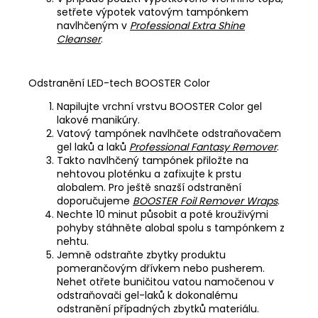
setřete výpotek vatovým tampónkem
navlhčeným v
Professional Extra Shine
Cleanser
.
Odstranění LED-tech BOOSTER Color
Napilujte vrchní vrstvu BOOSTER Color gel
lakové manikúry.
Vatový tampónek navlhčete odstraňovačem
gel laků a laků
Professional Fantasy Remover
.
Takto navlhčený tampónek přiložte na
nehtovou ploténku a zafixujte k prstu
alobalem. Pro ještě snazší odstranění
doporučujeme
BOOSTER Foil Remover Wraps
.
Nechte 10 minut působit a poté krouživými
pohyby stáhněte alobal spolu s tampónkem z
nehtu.
Jemně odstraňte zbytky produktu
pomerančovým dřívkem nebo pusherem.
Nehet otřete buničitou vatou namočenou v
odstraňovači gel-laků k dokonalému
odstranění případných zbytků materiálu.