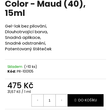
Color - Maud (40),
a
15ml
j
í
t
Gel-lak bez pilování,
?
Dlouhotrvající barva,
Snadná aplikace,
Snadné odstranění,
Patentovaný štěteček
HLEDAT
Skladem
(>10 ks)
Kód:
PR-100105
D
475 Kč
o
p
Měrná
31,67 Kč / 1 ml
o
cena:
r
DO KOŠÍKU
u