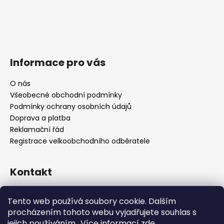
Informace pro vás
O nás
Všeobecné obchodní podmínky
Podmínky ochrany osobních údajů
Doprava a platba
Reklamační řád
Registrace velkoobchodního odběratele
Kontakt
info
@
platinumnailstechnology.com
Tento web používá soubory cookie. Dalším
+420222744000
procházením tohoto webu vyjadřujete souhlas s
jejich používáním.. Více informací
zde
.