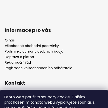
Informace pro vás
O nás
Všeobecné obchodní podmínky
Podmínky ochrany osobních údajů
Doprava a platba
Reklamační řád
Registrace velkoobchodního odběratele
Kontakt
info
@
platinumnailstechnology.com
Tento web používá soubory cookie. Dalším
+420222744000
procházením tohoto webu vyjadřujete souhlas s
jejich používáním.. Více informací
zde
.