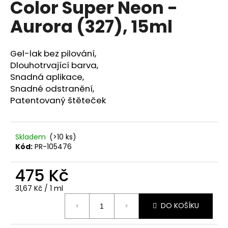
Color Super Neon -
a
Aurora (327), 15ml
j
í
t
Gel-lak bez pilování,
?
Dlouhotrvající barva,
Snadná aplikace,
Snadné odstranění,
Patentovaný štěteček
HLEDAT
Skladem
(>10 ks)
Kód:
PR-105476
D
475 Kč
o
p
Měrná
31,67 Kč / 1 ml
o
cena:
r
DO KOŠÍKU
u