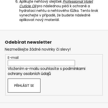
Aplikujte nehtový olejíček
Professional Violet
Cuticle Oil
pro následnou péči k ochraně a
hydrataci nehtu a nehtového lůžka. Tento krok
vynechejte v případě, že budete následně
aplikovat nový materiál.
Z
á
Odebírat newsletter
p
Nezmeškejte žádné novinky či slevy!
a
t
E-mail
í
Vložením e-mailu souhlasíte s
podmínkami
ochrany osobních údajů
PŘIHLÁSIT SE