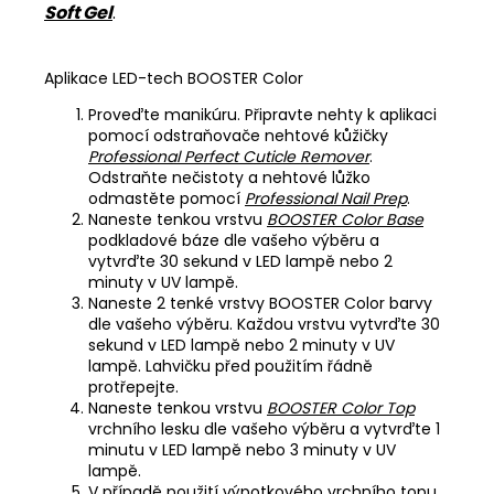
Soft Gel
.
Aplikace LED-tech BOOSTER Color
Proveďte manikúru. Připravte nehty k aplikaci
pomocí odstraňovače nehtové kůžičky
Professional Perfect Cuticle Remover
.
Odstraňte nečistoty a nehtové lůžko
odmastěte pomocí
Professional Nail Prep
.
Naneste tenkou vrstvu
BOOSTER Color Base
podkladové báze dle vašeho výběru a
vytvrďte 30 sekund v LED lampě nebo 2
minuty v UV lampě.
Naneste 2 tenké vrstvy BOOSTER Color barvy
dle vašeho výběru. Každou vrstvu vytvrďte 30
sekund v LED lampě nebo 2 minuty v UV
lampě. Lahvičku před použitím řádně
protřepejte.
Naneste tenkou vrstvu
BOOSTER Color Top
vrchního lesku dle vašeho výběru a vytvrďte 1
minutu v LED lampě nebo 3 minuty v UV
lampě.
V případě použití výpotkového vrchního topu,