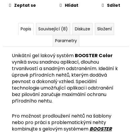
č
Zeptat se
Hlídat
Sdílet
u
j
e
m
Popis
Související (8)
Diskuze
Složení
e
Parametry
Unikátní gel lakový systém
BOOSTER Color
vyniká svou snadnou aplikací, dlouhou
trvanlivostí a snadným odstraněním. Ideální k
úpravě přírodních nehtů, kterým dodává
pevnost a dokonalý vzhled. Speciální
technologie umožňující aplikaci i odstranění
bez pilování zaručuje maximální ochranu
přírodního nehtu.
Pro možnost prodloužení nehtů na šablony
nebo pro práci s problematickými nehty
kombinujte s gelovým systémem
BOOSTER