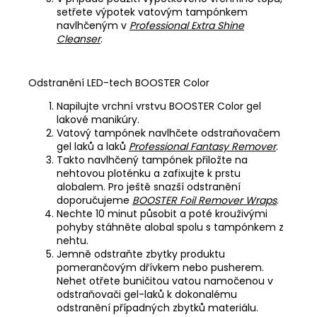
setřete výpotek vatovým tampónkem
navlhčeným v
Professional Extra Shine
Cleanser
.
Odstranění LED-tech BOOSTER Color
Napilujte vrchní vrstvu BOOSTER Color gel
lakové manikúry.
Vatový tampónek navlhčete odstraňovačem
gel laků a laků
Professional Fantasy Remover
.
Takto navlhčený tampónek přiložte na
nehtovou ploténku a zafixujte k prstu
alobalem. Pro ještě snazší odstranění
doporučujeme
BOOSTER Foil Remover Wraps
.
Nechte 10 minut působit a poté krouživými
pohyby stáhněte alobal spolu s tampónkem z
nehtu.
Jemně odstraňte zbytky produktu
pomerančovým dřívkem nebo pusherem.
Nehet otřete buničitou vatou namočenou v
odstraňovači gel-laků k dokonalému
odstranění případných zbytků materiálu.