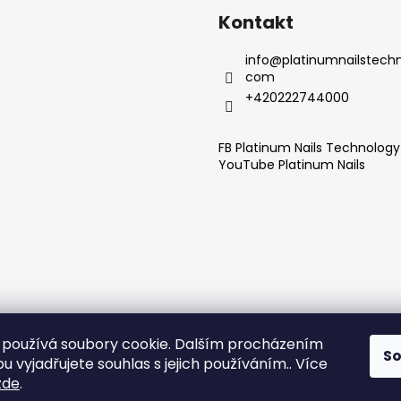
Kontakt
info
@
platinumnailstechn
com
+420222744000
FB Platinum Nails Technolog
YouTube Platinum Nails
používá soubory cookie. Dalším procházením
S
 vyjadřujete souhlas s jejich používáním.. Více
zde
.