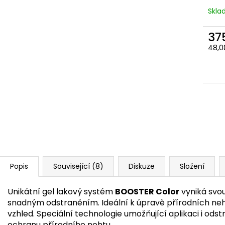
Skl
37
Měr
48,08
cena
Popis
Související (8)
Diskuze
Složení
Unikátní gel lakový systém
BOOSTER Color
vyniká svou
snadným odstraněním. Ideální k úpravě přírodních ne
vzhled. Speciální technologie umožňující aplikaci i ods
ochranu přírodního nehtu.