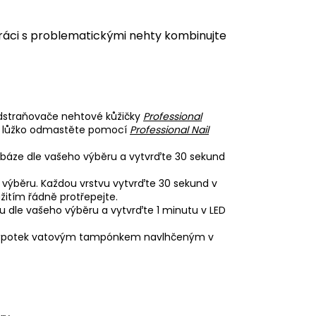
ráci s problematickými nehty kombinujte
odstraňovače nehtové kůžičky
Professional
vé lůžko odmastěte pomocí
Professional Nail
báze dle vašeho výběru a vytvrďte 30 sekund
 výběru. Každou vrstvu vytvrďte 30 sekund v
itím řádně protřepejte.
u dle vašeho výběru a vytvrďte 1 minutu v LED
e výpotek vatovým tampónkem navlhčeným v