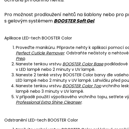
Pro možnost prodloužení nehtů na šablony nebo pro p
s gelovým systémem
BOOSTER Soft Gel
.
Aplikace LED-tech BOOSTER Color
Proveďte manikúru. Připravte nehty k aplikaci pomocí 
Perfect Cuticle Remover
. Odstraňte nečistoty a nehto
Prep
.
Naneste tenkou vrstvu
BOOSTER Color Base
podkladové 
v LED lampě nebo 2 minuty v UV lampě.
Naneste 2 tenké vrstvy BOOSTER Color barvy dle vašeho
LED lampě nebo 2 minuty v UV lampě. Lahvičku před použ
Naneste tenkou vrstvu
BOOSTER Color Top
vrchního lesk
lampě nebo 3 minuty v UV lampě.
V případě použití výpotkového vrchního topu, setřet
Professional Extra Shine Cleanser
.
Odstranění LED-tech BOOSTER Color