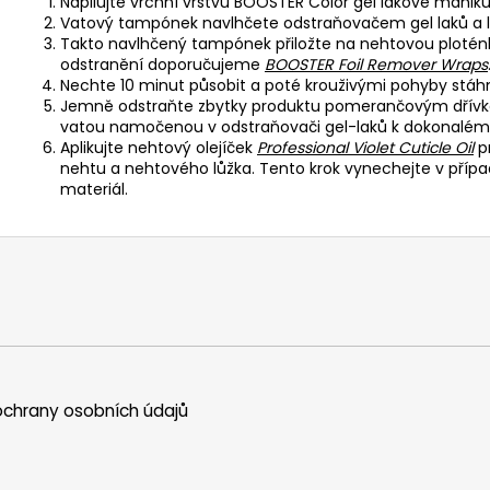
Napilujte vrchní vrstvu BOOSTER Color gel lakové manikú
Vatový tampónek navlhčete odstraňovačem gel laků a 
Takto navlhčený tampónek přiložte na nehtovou ploténku 
odstranění doporučujeme
BOOSTER Foil Remover Wraps
Nechte 10 minut působit a poté krouživými pohyby stáh
Jemně odstraňte zbytky produktu pomerančovým dřívk
vatou namočenou v odstraňovači gel-laků k dokonalému
Aplikujte nehtový olejíček
Professional Violet Cuticle Oil
pr
nehtu a nehtového lůžka. Tento krok vynechejte v přípa
materiál.
chrany osobních údajů