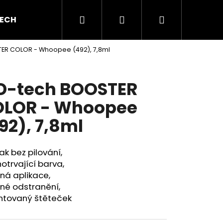
Hledat
Přihlášení
Nákupní
ECH GEL
BAREVNÉ GELY
AKRYL A AKRYGEL
ER COLOR - Whoopee (492), 7,8ml
košík
D-tech BOOSTER
LOR - Whoopee
92), 7,8ml
ak bez pilování,
otrvající barva,
ná aplikace,
né odstranění,
ntovaný štěteček