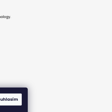
ology.
y
ouhlasím