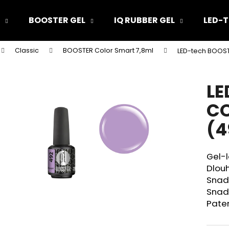
BOOSTER GEL
IQ RUBBER GEL
LED-T
Classic
BOOSTER Color Smart 7,8ml
LED-tech BOOST
Co potřebujete najít?
LE
HLEDAT
CO
(4
Doporučujeme
Gel-l
Dlouh
Snad
Snad
Pate