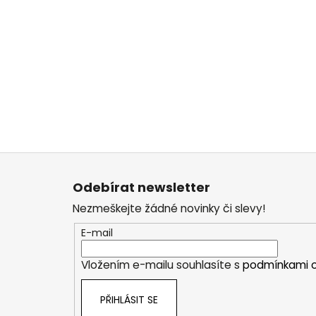
Z
á
Odebírat newsletter
p
Nezmeškejte žádné novinky či slevy!
a
t
E-mail
í
Vložením e-mailu souhlasíte s
podmínkami o
PŘIHLÁSIT SE