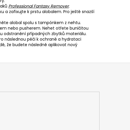
ry.
laků
Professional Fantasy Remover
.
a zafixujte k prstu alobalem. Pro ještě snazší
.
něte alobal spolu s tampónkem z nehtu.
em nebo pusherem. Nehet otřete buničitou
 odstranění případných zbytků materiálu.
o následnou péči k ochraně a hydrataci
dě, že budete následně aplikovat nový