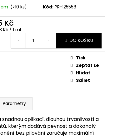
adem
(>10 ks)
Kód:
PR-125558
5 Kč
ná
 Kč / 1 ml
:
DO KOŠÍKU
Tisk
Zeptat se
Hlídat
Sdílet
Parametry
 snadnou aplikací, dlouhou trvanlivostí a
htů, kterým dodává pevnost a dokonalý
tranění bez pilování zaručuje maximální