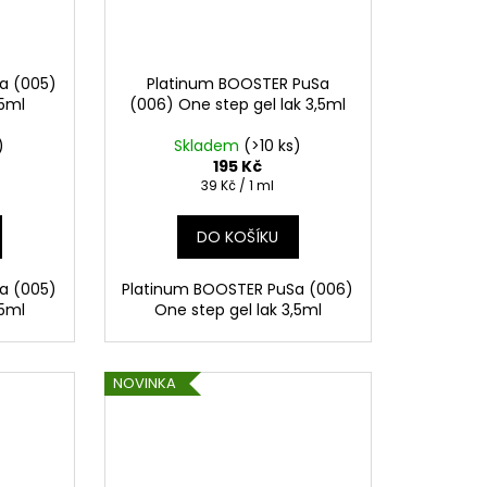
a (005)
Platinum BOOSTER PuSa
,5ml
(006) One step gel lak 3,5ml
)
Skladem
(>10 ks)
195 Kč
Měrná
39 Kč / 1 ml
cena:
DO KOŠÍKU
a (005)
Platinum BOOSTER PuSa (006)
,5ml
One step gel lak 3,5ml
NOVINKA