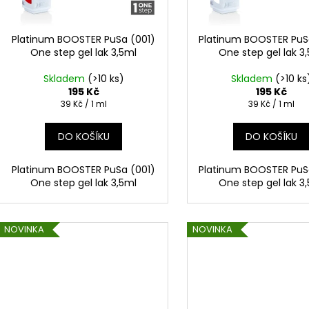
r
u
o
k
d
Platinum BOOSTER PuSa (001)
Platinum BOOSTER PuS
t
One step gel lak 3,5ml
One step gel lak 3
u
ů
k
Skladem
(>10 ks)
Skladem
(>10 ks
t
195 Kč
195 Kč
Měrná
Měrná
39 Kč / 1 ml
39 Kč / 1 ml
ů
cena:
cena:
DO KOŠÍKU
DO KOŠÍKU
Platinum BOOSTER PuSa (001)
Platinum BOOSTER PuS
One step gel lak 3,5ml
One step gel lak 3
NOVINKA
NOVINKA