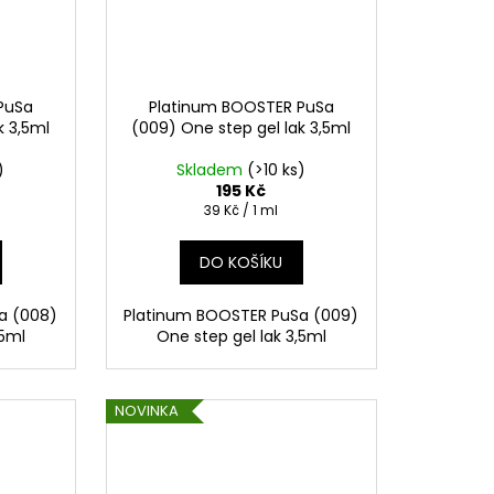
PuSa
Platinum BOOSTER PuSa
k 3,5ml
(009) One step gel lak 3,5ml
)
Skladem
(>10 ks)
195 Kč
Měrná
39 Kč / 1 ml
cena:
DO KOŠÍKU
a (008)
Platinum BOOSTER PuSa (009)
,5ml
One step gel lak 3,5ml
NOVINKA