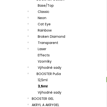
l
Base/Top
Classic
Neon
Cat Eye
Rainbow
Broken Diamond
Transparent
Laser
Effects
Vzorníky
Výhodné sady
BOOSTER PuSa
12,5ml
3,5ml
Výhodné sady
BOOSTER GEL
AKRYL A AKRYGEL