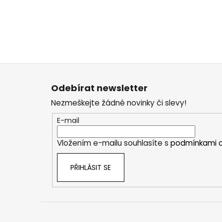
Z
á
Odebírat newsletter
p
Nezmeškejte žádné novinky či slevy!
a
t
E-mail
í
Vložením e-mailu souhlasíte s
podmínkami o
PŘIHLÁSIT SE