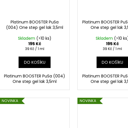
Platinum BOOSTER PuSa
Platinum BOOSTER PuS
(004) One step gel lak 3,5ml
One step gel lak 3
Skladem
(>10 ks)
Skladem
(>10 ks
195 Kč
195 Kč
Měrná
Měrná
39 Kč / 1 ml
39 Kč / 1 ml
cena:
cena:
DO KOŠÍKU
DO KOŠÍKU
Platinum BOOSTER PuSa (004)
Platinum BOOSTER PuS
One step gel lak 3,5ml
One step gel lak 3
NOVINKA
NOVINKA