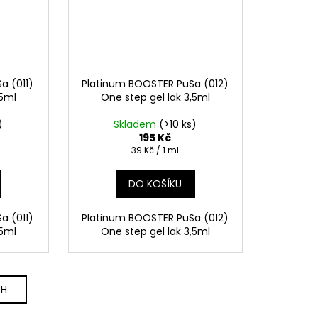
a (011)
Platinum BOOSTER PuSa (012)
,5ml
One step gel lak 3,5ml
)
Skladem
(>10 ks)
195 Kč
Měrná
39 Kč / 1 ml
cena:
DO KOŠÍKU
a (011)
Platinum BOOSTER PuSa (012)
,5ml
One step gel lak 3,5ml
CH