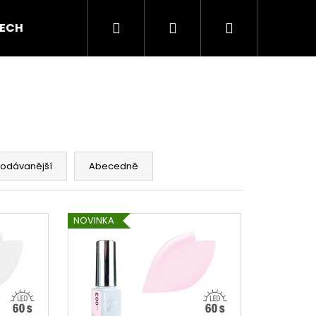
Hledat
Přihlášení
Nákupní
ECH GEL
BAREVNÉ GELY
AKRYL A AKRYGEL
košík
rodávanější
Abecedně
NOVINKA