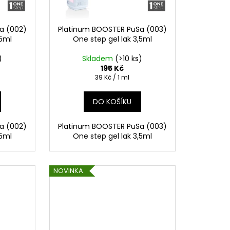
a (002)
Platinum BOOSTER PuSa (003)
,5ml
One step gel lak 3,5ml
)
Skladem
(>10 ks)
195 Kč
Měrná
39 Kč / 1 ml
cena:
DO KOŠÍKU
a (002)
Platinum BOOSTER PuSa (003)
,5ml
One step gel lak 3,5ml
NOVINKA