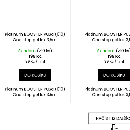
Platinum BOOSTER PuSa (010)
Platinum BOOSTER PuS
One step gel lak 3,5ml
One step gel lak 3
Skladem
(>10 ks)
Skladem
(>10 ks
195 Kč
195 Kč
Měrná
Měrná
39 Kč / 1 ml
39 Kč / 1 ml
cena:
cena:
DO KOŠÍKU
DO KOŠÍKU
Platinum BOOSTER PuSa (010)
Platinum BOOSTER PuS
One step gel lak 3,5ml
One step gel lak 3
NAČÍST 12 DALŠÍ
S
1
7