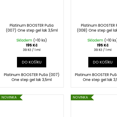
Platinum BOOSTER PuSa
Platinum BOOSTER 
(007) One step gel lak 3,5ml
(008) One step gel la
Skladem
(>10 ks)
Skladem
(>10 ks
195 Kč
195 Kč
Měrná
Měrná
39 Kč / 1 ml
39 Kč / 1 ml
cena:
cena:
DO KOŠÍKU
DO KOŠÍKU
Platinum BOOSTER PuSa (007)
Platinum BOOSTER PuS
One step gel lak 3,5ml
One step gel lak 3
NOVINKA
NOVINKA