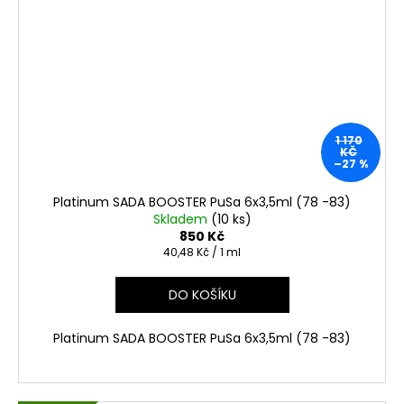
1 170
KČ
–27 %
Platinum SADA BOOSTER PuSa 6x3,5ml (78 -83)
Skladem
(10 ks)
850 Kč
Měrná
40,48 Kč / 1 ml
cena:
DO KOŠÍKU
Platinum SADA BOOSTER PuSa 6x3,5ml (78 -83)