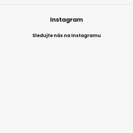
p
i
s
Instagram
u
Sledujte nás na Instagramu