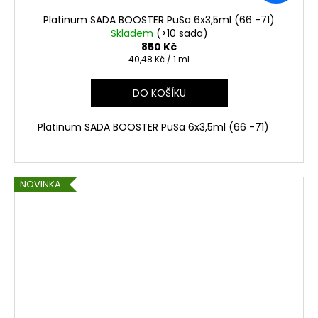
Platinum SADA BOOSTER PuSa 6x3,5ml (66 -71)
Skladem
(>10 sada)
850 Kč
Měrná
40,48 Kč / 1 ml
cena:
DO KOŠÍKU
Platinum SADA BOOSTER PuSa 6x3,5ml (66 -71)
NOVINKA