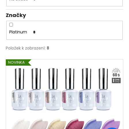
ů
a
j
Značky
í
t
Platinum
8
?
Položek k zobrazení:
8
V
NOVINKA
HLEDAT
ý
p
i
s
D
o
p
p
r
o
o
r
d
u