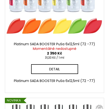
Platinum SADA BOOSTER PuSa 6x12,5ml (72 -77)
Momentálně nedostupné
2 350 Kč
Měrná
31,33 Kč / 1 ml
cena:
DETAIL
Platinum SADA BOOSTER PuSa 6x12,5ml (72 -77)
NOVINKA