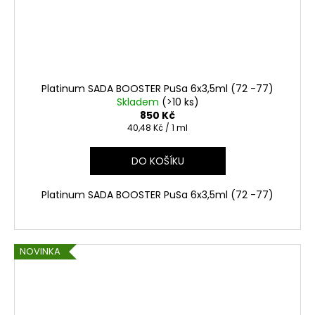
Platinum SADA BOOSTER PuSa 6x3,5ml (72 -77)
Skladem
(>10 ks)
850 Kč
Měrná
40,48 Kč / 1 ml
cena:
DO KOŠÍKU
Platinum SADA BOOSTER PuSa 6x3,5ml (72 -77)
NOVINKA