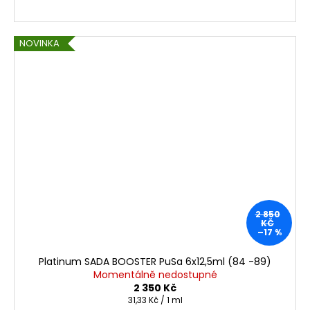
NOVINKA
2 850
KČ
–17 %
Platinum SADA BOOSTER PuSa 6x12,5ml (84 -89)
Momentálně nedostupné
2 350 Kč
Měrná
31,33 Kč / 1 ml