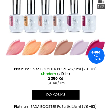
2 850
KČ
–17 %
Platinum SADA BOOSTER PuSa 6x12,5ml (78 -83)
Skladem
(>10 ks)
2 350 Kč
Měrná
31,33 Kč / 1 ml
cena:
DO KOŠÍKU
Platinum SADA BOOSTER PuSa 6x12,5ml (78 -83)