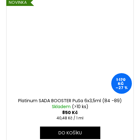
NOVINKA
1 170
KČ
–27 %
Platinum SADA BOOSTER PuSa 6x3,5ml (84 -89)
Skladem
(>10 ks)
850 Kč
Měrná
40,48 Kč / 1 ml
cena:
DO KOŠÍKU