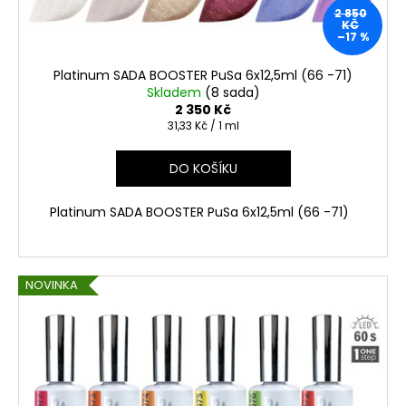
u
č
2 850
u
k
KČ
–17 %
j
t
e
ů
Platinum SADA BOOSTER PuSa 6x12,5ml (66 -71)
m
Skladem
(8 sada)
e
2 350 Kč
Měrná
31,33 Kč / 1 ml
cena:
DO KOŠÍKU
Platinum SADA BOOSTER PuSa 6x12,5ml (66 -71)
NOVINKA