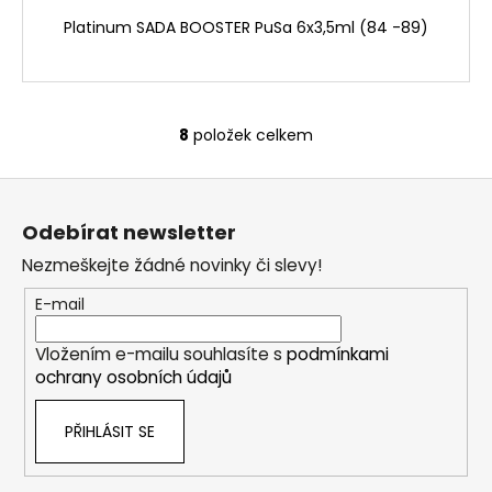
Platinum SADA BOOSTER PuSa 6x3,5ml (84 -89)
8
položek celkem
O
v
Z
l
á
á
Odebírat newsletter
d
p
a
Nezmeškejte žádné novinky či slevy!
a
c
t
E-mail
í
í
p
Vložením e-mailu souhlasíte s
podmínkami
r
ochrany osobních údajů
v
k
PŘIHLÁSIT SE
y
v
ý