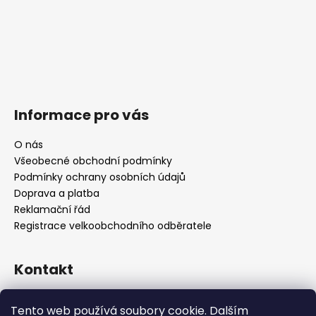
Informace pro vás
O nás
Všeobecné obchodní podmínky
Podmínky ochrany osobních údajů
Doprava a platba
Reklamační řád
Registrace velkoobchodního odběratele
Kontakt
info
@
platinumnailstechnology.com
Tento web používá soubory cookie. Dalším
+420222744000