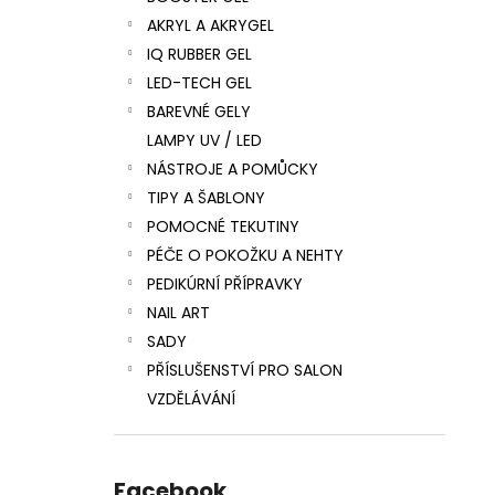
l
AKRYL A AKRYGEL
IQ RUBBER GEL
LED-TECH GEL
BAREVNÉ GELY
LAMPY UV / LED
NÁSTROJE A POMŮCKY
TIPY A ŠABLONY
POMOCNÉ TEKUTINY
PÉČE O POKOŽKU A NEHTY
PEDIKÚRNÍ PŘÍPRAVKY
NAIL ART
SADY
PŘÍSLUŠENSTVÍ PRO SALON
VZDĚLÁVÁNÍ
Facebook