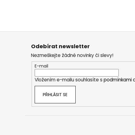
Z
á
Odebírat newsletter
p
Nezmeškejte žádné novinky či slevy!
a
t
E-mail
í
Vložením e-mailu souhlasíte s
podmínkami o
PŘIHLÁSIT SE