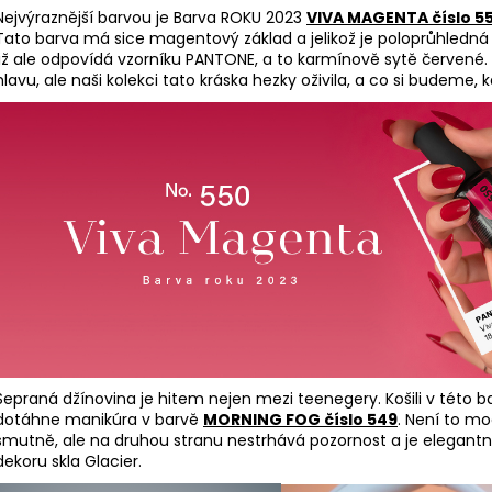
Nejvýraznější barvou je Barva ROKU 2023
VIVA MAGENTA číslo 5
Tato barva má sice magentový základ a jelikož je poloprůhledná 
již ale odpovídá vzorníku PANTONE, a to karmínově sytě červené
hlavu, ale naši kolekci tato kráska hezky oživila, a co si budeme,
Sepraná džínovina je hitem nejen mezi teenegery. Košili v této 
dotáhne manikúra v barvě
MORNING FOG číslo 549
. Není to m
smutně, ale na druhou stranu nestrhává pozornost a je elegantní,
dekoru skla Glacier.