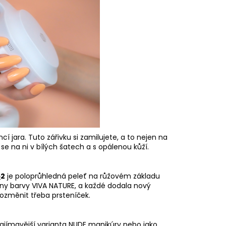
cí jara. Tuto zářivku si zamilujete, a to nejen na
e se na ni v bílých šatech a s opálenou kůží.
5
2
je poloprůhledná peleť na růžovém základu
chny barvy VIVA NATURE, a každé dodala nový
ozměnit třeba prsteníček.
zajímavější varianta NUDE manikúry nebo jako