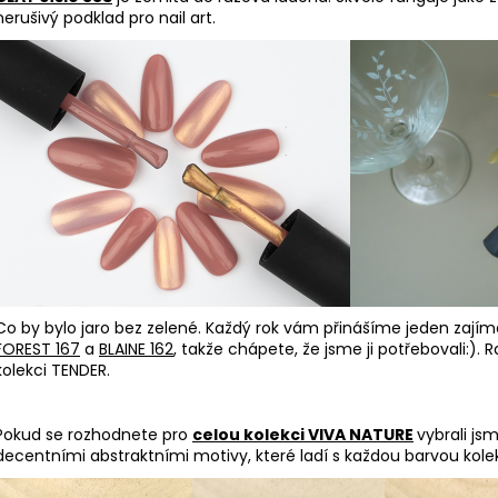
nerušivý podklad pro nail art.
Co by bylo jaro bez zelené. Každý rok vám přinášíme jeden zajím
FOREST 167
a
BLAINE 162
, takže chápete, že jsme ji potřebovali:). 
kolekci TENDER.
Pokud se rozhodnete pro
celou kolekci VIVA NATURE
vybrali js
decentními abstraktními motivy, které ladí s každou barvou kole