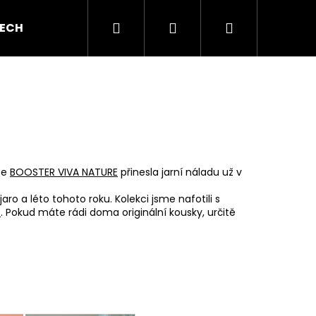
Hledat
Přihlášení
Nákupní
ECH GEL
BAREVNÉ GELY
AKRYL A AKRYGEL
košík
ce
BOOSTER VIVA NATURE
přinesla jarní náladu už v
ro a léto tohoto roku. Kolekci jsme nafotili s
S
. Pokud máte rádi doma originální kousky, určitě