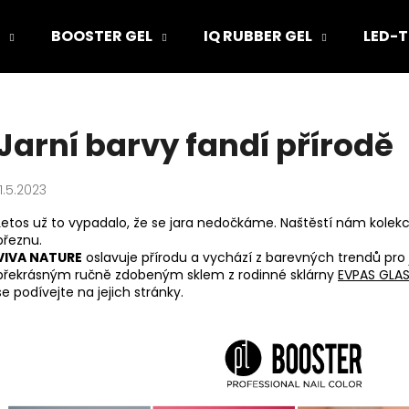
BOOSTER GEL
IQ RUBBER GEL
LED-T
Co potřebujete najít?
Jarní barvy fandí přírodě
HLEDAT
11.5.2023
Letos už to vypadalo, že se jara nedočkáme. Naštěstí nám kolek
březnu.
Doporučujeme
VIVA NATURE
oslavuje přírodu a vychází z barevných trendů pro ja
překrásným ručně zdobeným sklem z rodinné sklárny
EVPAS GLA
se podívejte na jejich stránky.