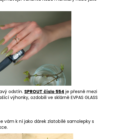
avý odstín.
SPROUT číslo 554
je přesně mezi
Rašící výhonky, ozdobili ve sklárně EVPAS GLASS
me vám k ní jako dárek zlatobílé samolepky s
kce.