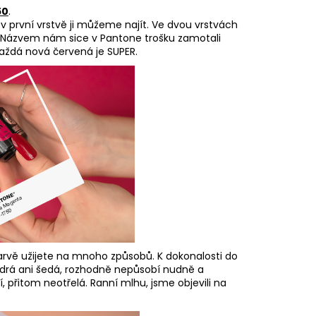
50
.
v první vrstvě ji můžeme najít. Ve dvou vrstvách
. Názvem nám sice v Pantone trošku zamotali
 každá nová červená je SUPER.
barvě užijete na mnoho způsobů. K dokonalosti do
odrá ani šedá, rozhodně nepůsobí nudně a
 přitom neotřelá. Ranní mlhu, jsme objevili na