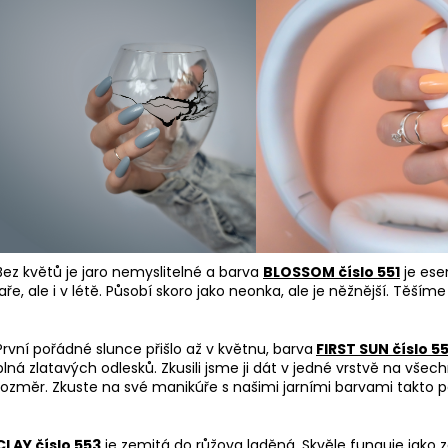
Bez květů je jaro nemyslitelné a barva
BLOSSOM číslo 551
je esen
jaře, ale i v létě. Působí skoro jako neonka, ale je něžnější. Těším
První pořádné slunce přišlo až v květnu, barva
FIRST SUN číslo 5
plná zlatavých odlesků. Zkusili jsme ji dát v jedné vrstvě na vše
rozměr. Zkuste na své manikúře s našimi jarními barvami takto p
CLAY číslo 553
je zemitá do růžova laděná. Skvěle funguje jako 