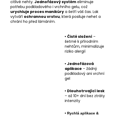
citlivé nehty.
Jednofázový systém
eliminuje
potřebu podkladového i vrchního gelu, což
urychluje proces manikúry
a šetří váš čas. Lak
vytváří
ochrannou vrstvu
, která posiluje nehet a
chrání ho před lámáním.
Čisté složení
–
•
šetrné k přírodním
nehtům, minimalizuje
riziko alergií
Jednofázová
•
aplikace
– žádný
podkladový ani vrchní
gel
Dlouhotrvající lesk
•
– až 10+ dní bez ztráty
intenzity
•
Rychlá aplikace &