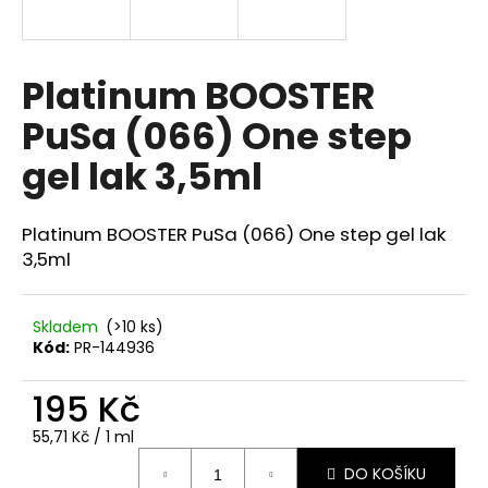
a
j
í
Platinum BOOSTER
t
PuSa (066) One step
?
gel lak 3,5ml
Platinum BOOSTER PuSa (066) One step gel lak
HLEDAT
3,5ml
Skladem
(>10 ks)
D
Kód:
PR-144936
o
p
195 Kč
o
Měrná
55,71 Kč / 1 ml
r
cena:
u
DO KOŠÍKU