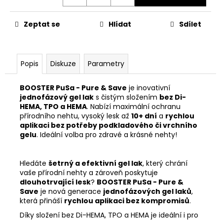
č
u
j
Zeptat se
Hlídat
Sdílet
e
m
e
Popis
Diskuze
Parametry
BOOSTER PuSa - Pure & Save
je inovativní
jednofázový gel lak
s čistým složením
bez Di-
HEMA, TPO a HEMA
. Nabízí maximální ochranu
přírodního nehtu, vysoký lesk až
10+ dní
a
rychlou
aplikaci bez potřeby podkladového či vrchního
gelu
. Ideální volba pro zdravé a krásné nehty!
Hledáte
šetrný a efektivní gel lak
, který chrání
vaše přírodní nehty a zároveň poskytuje
dlouhotrvající lesk
?
BOOSTER PuSa - Pure &
Save
je nová generace
jednofázových gel laků
,
která přináší
rychlou aplikaci bez kompromisů
.
Díky složení bez Di-HEMA, TPO a HEMA je ideální i pro