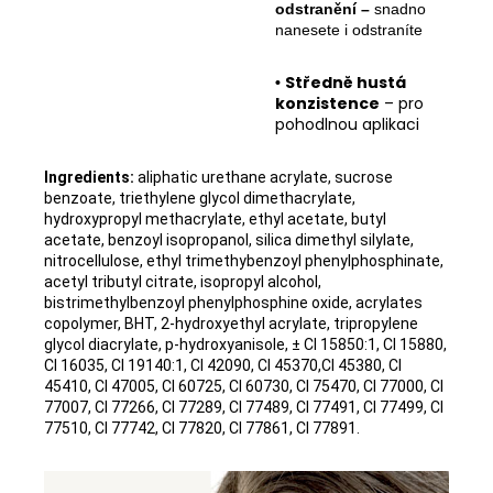
odstranění –
snadno
nanesete i odstraníte
Středně hustá
•
konzistence
– pro
pohodlnou aplikaci
Ingredients:
aliphatic urethane acrylate, sucrose
benzoate, triethylene glycol dimethacrylate,
hydroxypropyl methacrylate, ethyl acetate, butyl
acetate, benzoyl isopropanol, silica dimethyl silylate,
nitrocellulose, ethyl trimethybenzoyl phenylphosphinate,
acetyl tributyl citrate, isopropyl alcohol,
bistrimethylbenzoyl phenylphosphine oxide, acrylates
copolymer, BHT, 2-hydroxyethyl acrylate, tripropylene
glycol diacrylate, p-hydroxyanisole, ± CI 15850:1, CI 15880,
CI 16035, CI 19140:1, CI 42090, CI 45370,CI 45380, CI
45410, CI 47005, CI 60725, CI 60730, CI 75470, CI 77000, CI
77007, CI 77266, CI 77289, CI 77489, CI 77491, CI 77499, CI
77510, CI 77742, CI 77820, CI 77861, CI 77891.