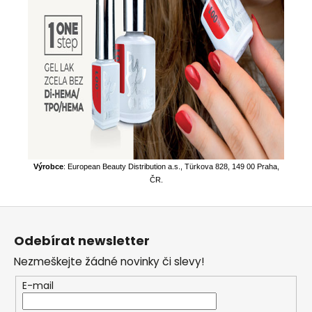
Výrobce
: European Beauty Distribution a.s., Türkova 828, 149 00 Praha,
ČR.
Z
á
Odebírat newsletter
p
Nezmeškejte žádné novinky či slevy!
a
t
E-mail
í